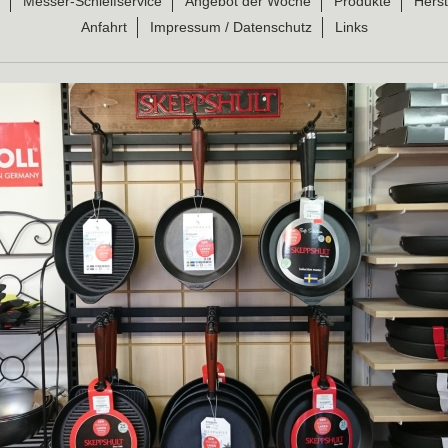
Messer-Schleifservice
Angebot der Woche
Produkte
Herst
Anfahrt
Impressum / Datenschutz
Links